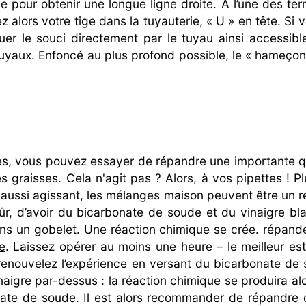
 pour obtenir une longue ligne droite. A l’une des term
alors votre tige dans la tuyauterie, « U » en tête. Si v
uer le souci directement par le tuyau ainsi accessible
uyaux. Enfoncé au plus profond possible, le « hameçon 
s, vous pouvez essayer de répandre une importante qu
 les graisses. Cela n'agit pas ? Alors, à vos pipettes !
aussi agissant, les mélanges maison peuvent être un
sûr, d’avoir du bicarbonate de soude et du vinaigre bla
ns un gobelet. Une réaction chimique se crée. répand
e
. Laissez opérer au moins une heure – le meilleur est
, renouvelez l’expérience en versant du bicarbonate d
vinaigre par-dessus : la réaction chimique se produira a
bonate de soude. Il est alors recommander de répandre