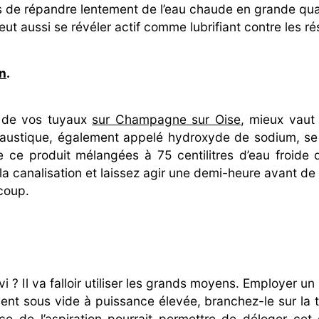
s de répandre lentement de l’eau chaude en grande quant
ut aussi se révéler actif comme lubrifiant contre les ré
n
.
 de vos tuyaux
sur Champagne sur Oise
, mieux vaut
 caustique, également appelé hydroxyde de sodium, s
 de ce produit mélangées à 75 centilitres d’eau froid
la canalisation et laissez agir une demi-heure avant de l
 coup.
i ? Il va falloir utiliser les grands moyens. Employer un
ent sous vide à puissance élevée, branchez-le sur la tu
sance de l’aspiration pourrait permettre de déloger 