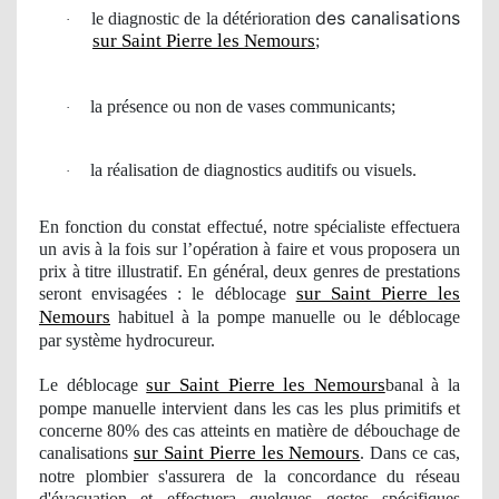
des canalisations
le diagnostic de la détérioration
·
sur Saint Pierre les Nemours
;
la pr
é
sence ou non de vases communicants;
·
la r
é
alisation de diagnostics auditifs ou visuels.
·
En fonction du constat effectué, notre spécialiste effectuera
un avis à la fois sur l’opération à faire et vous proposera
un
prix à titre illustratif. En général, deux genres de prestations
sur Saint Pierre les
seront
envisag
ées : le déblocage
Nemours
habituel à la pompe manuelle ou le déblocage
par système hydrocureur.
sur Saint Pierre les Nemours
Le déblocage
banal à la
pompe manuelle intervient dans les cas les plus primitifs et
concerne 80% des cas atteints en matière de débouchage de
sur Saint Pierre les Nemours
canalisations
. Dans ce cas,
notre
plombier
s'assurera de la concordance du réseau
d'é
vacuation
et effectuera quelques gestes spécifiques