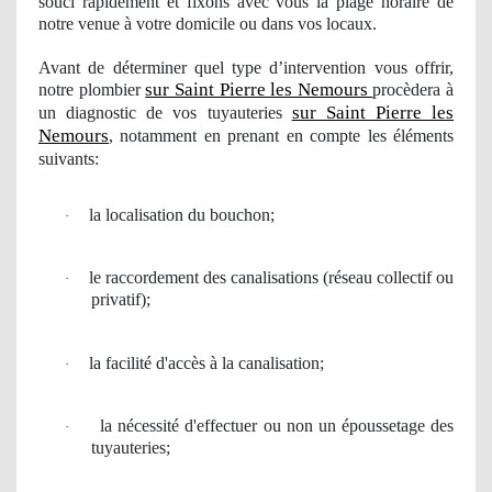
souci rapidement et
fixons
avec vous la plage horaire de
notre venue à votre domicile ou dans vos locaux.
Avant de dé
terminer
quel
type d’intervention vous offrir,
sur Saint Pierre les Nemours
notre
plombier
procèdera à
sur Saint Pierre les
un diagnostic
de vos
tuyauteries
Nemours
, notamment en prenant en compte les éléments
suivants:
la localisation du bouchon;
·
le
raccordement
des canalisations (r
é
seau collectif
ou
·
privatif);
la facilit
é
d'acc
è
s
à
la canalisation;
·
la n
é
cessit
é
d'effectuer ou non un époussetage des
·
tuyauteries;