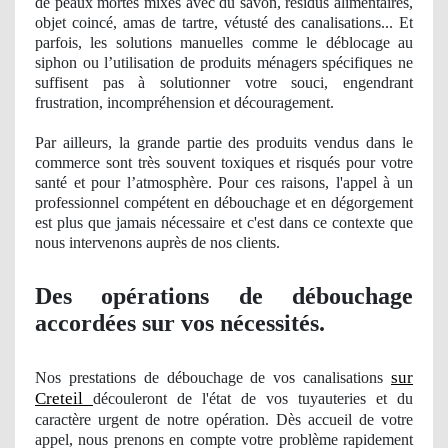
de peaux mortes mixés avec du
savon
, résidus alimentaires,
objet
coinc
é, amas de tartre, vétusté des canalisations... Et
parfois, les solutions manuelles comme le déblocage au
siphon ou l’utilisation de produits mé
nagers
spécifiques ne
suffisent pas à solutionner votre souci, engendrant
frustration
, incompr
éhension et découragement.
Par ailleurs, la grande partie des produits vendus dans le
commerce sont très souvent toxiques et risqués pour votre
santé et pour l’atmosphère. Pour ces raisons, l'appel à un
professionnel compétent en débouchage et en dégorgement
est plus que jamais nécessaire et c'est dans ce contexte que
nous intervenons auprè
s de nos clients.
Des opérations de débouchage
accordées sur vos nécessités.
sur
Nos
prestations de débouchage
de vos
canalisations
Creteil
découleront de l'état de vos tuyauteries et du
caract
ère urgent de notre opération. Dès accueil de votre
appel, nous prenons en compte votre problème rapidement