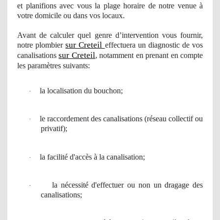
et planifions avec vous la plage horaire de notre venue à
votre domicile ou dans vos locaux.
Avant de calculer
quel
genre d’intervention vous fournir,
sur Creteil
notre
plombier
effectuera
un diagnostic
de vos
sur Creteil
canalisations
, notamment en prenant en compte
les paramètres suivants:
la localisation du bouchon;
·
le
raccordement
des canalisations (r
é
seau collectif
ou
·
privatif);
la facilit
é
d'acc
è
s
à
la canalisation;
·
la n
é
cessit
é
d'effectuer ou non un dragage des
·
canalisations;