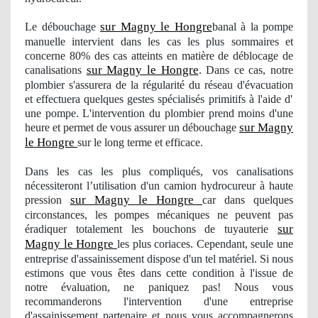
sur Magny le Hongre
Le débouchage
banal à la pompe
manuelle intervient dans les cas les plus sommaires et
concerne 80% des cas atteints en matière de déblocage de
sur Magny le Hongre
canalisations
. Dans ce cas, notre
plombier
s'assurera de la régularité du réseau d'é
vacuation
et effectuera quelques gestes spécialisés primitifs à l'aide d'
une pompe. L'intervention du
plombier
prend moins d'une
sur Magny
heure et permet de vous assurer
un d
ébouchage
le Hongre
sur le long terme et efficace.
Dans les cas les plus compliqués
, vos
canalisations
nécessiteront l’utilisation d'un camion hydrocureur à haute
sur Magny le Hongre
pression
car dans quelques
circonstances, les pompes mécaniques ne peuvent pas
sur
éradiquer totalement les bouchons de tuyauterie
Magny le Hongre
les plus coriaces. Cependant, seule une
entreprise d'assainissement dispose d'un tel matériel. Si nous
estimons que vous êtes dans cette condition à l'issue de
notre évaluation, ne paniquez pas! Nous vous
recommanderons l'intervention d'une entreprise
d'assainissement partenaire et nous vous accompagnerons