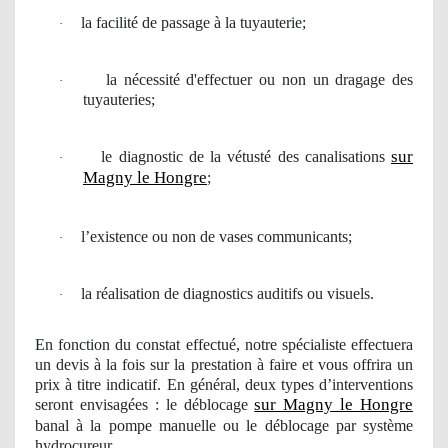
la facilit
é de passage
à
la tuyauterie;
·
la n
é
cessit
é
d'effectuer ou non un dragage des
·
tuyauteries;
sur
le diagnostic de la v
é
tust
é
des canalisations
·
Magny le Hongre
;
l’existence ou non de vases communicants;
·
la r
é
alisation de diagnostics auditifs ou visuels.
·
En fonction du constat effectué, notre spécialiste effectuera
un devis à la fois sur la prestation à faire et vous offrira
un
prix à titre
indicatif
. En général, deux types d’interventions
sur Magny le Hongre
seront
envisag
ées : le déblocage
banal à la pompe manuelle ou le déblocage par système
hydrocureur.