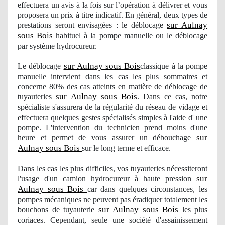
effectuera un avis à la fois sur l’opération à délivrer et vous
proposera
un
prix à titre
indicatif
. En général, deux types de
sur Aulnay
prestations seront
envisag
ées : le déblocage
sous Bois
habituel à la pompe manuelle ou le déblocage
par système hydrocureur.
sur Aulnay sous Bois
Le déblocage
classique à la pompe
manuelle intervient dans les cas les plus sommaires et
concerne 80% des cas atteints en matière de déblocage de
sur Aulnay sous Bois
tuyauteries
. Dans ce cas, notre
spécialiste s'assurera de la régularité du réseau de vidage et
effectuera quelques gestes spécialisés simples à l'aide d' une
pompe. L'intervention du technicien prend moins d'une
sur
heure et permet de vous assurer
un d
ébouchage
Aulnay sous Bois
sur le long terme et efficace.
Dans les cas les plus difficiles
, vos
tuyauteries nécessiteront
sur
l'usage
d'un camion hydrocureur à haute pression
Aulnay sous Bois
car dans quelques circonstances, les
pompes mécaniques ne peuvent pas éradiquer totalement les
sur Aulnay sous Bois
bouchons de tuyauterie
les plus
coriaces. Cependant, seule une société d'assainissement