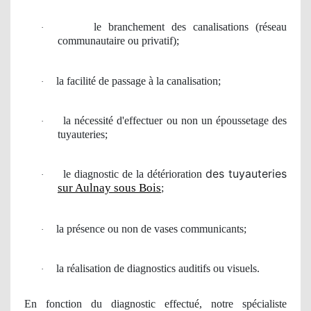
le branchement des canalisations (r
é
seau
·
communautaire
ou privatif);
la facilit
é de passage
à
la canalisation;
·
la n
é
cessit
é
d'effectuer ou non un époussetage des
·
tuyauteries;
des tuyauteries
le diagnostic de la détérioration
·
sur Aulnay sous Bois
;
la pr
é
sence ou non de vases communicants;
·
la r
é
alisation de diagnostics auditifs ou visuels.
·
En fonction du diagnostic effectué, notre spécialiste