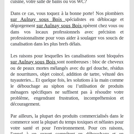
cuisine, votre salle de bains ou vos WC?
Dans ce cas, vous toquez à la bonne porte! Nos plombiers
sur Aulnay sous Bois
spécialistes en déblocage et
sur Aulnay sous Bois
dégorgement
opèrent chez vous ou
dans vos locaux professionnels avec précision et
professionnalisme pour vous aider à soulager
vos
soucis de
canalisation dans les plus brefs délais.
Les raisons pour lesquelles les canalisations sont bloquées
sur Aulnay sous Bois
sont nombreuses : bloc de cheveux
ou de peaux mortes mélangés avec du gel douche, résidus
de nourritures, objet
coinc
é, addition de tartre, vétusté des
tuyauteries... Et quelque fois, les solutions à la main comme
le débouchage au siphon ou l’utilisation de produits
mé
nagers
spécifiques ne suffisent pas à résoudre votre
problème, engendrant frustration
, incompr
éhension et
découragement.
Par ailleurs, la plupart des produits commercialisés dans le
commerce sont la plupart du temps toxiques et néfastes pour
votre santé et pour l'environnement. Pour ces raisons,
l'appel à un expert compétent en débouchage et en