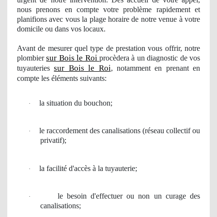
nous prenons en compte votre problème rapidement et
planifions avec vous la plage horaire de notre venue à votre
domicile ou dans vos locaux.
Avant de mesurer
quel
type de prestation vous offrir, notre
sur Bois le Roi
plombier
procèdera à
un diagnostic
de vos
sur Bois le Roi
tuyauteries
, notamment en prenant en
compte les éléments suivants:
la situation du bouchon;
·
le
raccordement
des canalisations (r
é
seau collectif
ou
·
privatif);
la facilit
é
d'acc
è
s
à
la tuyauterie;
·
le besoin
d'effectuer ou non un
curage
des
·
canalisations;