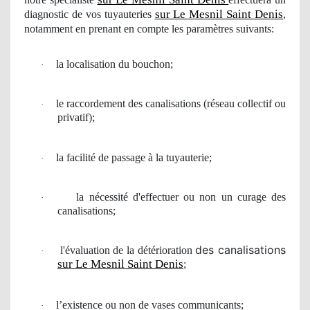
sur Le Mesnil Saint Denis
diagnostic
de vos
tuyauteries
,
notamment en prenant en compte les paramètres suivants:
la localisation du bouchon;
·
le
raccordement
des canalisations (r
é
seau collectif
ou
·
privatif);
la facilit
é de passage
à
la tuyauterie;
·
la n
é
cessit
é
d'effectuer ou non un
curage
des
·
canalisations;
des canalisations
l'
é
valuation de la détérioration
·
sur Le Mesnil Saint Denis
;
l’existence ou non de vases communicants;
·