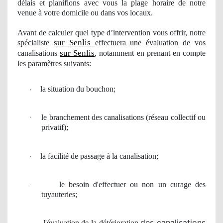
délais et planifions avec vous la plage horaire de notre
venue à votre domicile ou dans vos locaux.
Avant de calculer
quel
type d’intervention vous offrir, notre
sur Senlis
spécialiste
effectuera une évaluation
de vos
sur Senlis
canalisations
, notamment en prenant en compte
les paramètres suivants:
la situation du bouchon;
·
le branchement des canalisations (r
é
seau collectif
ou
·
privatif);
la facilit
é de passage
à
la canalisation;
·
le besoin
d'effectuer ou non un
curage
des
·
tuyauteries;
des canalisations
l'
é
valuation de la détérioration