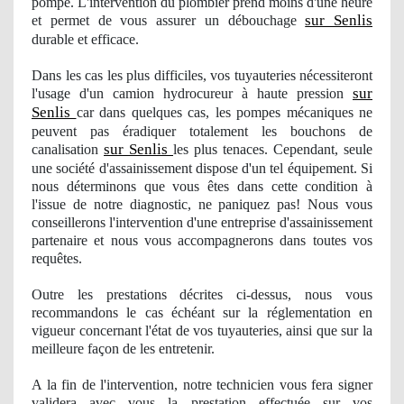
pompe. L'intervention du
plombier
prend moins d'une heure
sur Senlis
et permet de vous assurer
un d
ébouchage
durable et efficace.
Dans les cas les plus difficiles
, vos
tuyauteries nécessiteront
sur
l'usage
d'un camion hydrocureur à haute pression
Senlis
car dans quelques cas, les pompes mécaniques ne
peuvent pas éradiquer totalement les bouchons de
sur Senlis
canalisation
les plus tenaces. Cependant, seule
une société d'assainissement dispose d'un tel équipement. Si
nous dé
terminons
que vous êtes dans cette condition à
l'issue de notre diagnostic, ne paniquez pas! Nous vous
conseillerons l'intervention d'une entreprise d'assainissement
partenaire et nous vous accompagnerons dans toutes vos
requêtes.
Outre les prestations décrites ci-dessus, nous vous
recommandons le cas échéant sur la réglementation en
vigueur concernant l'état de vos tuyauteries, ainsi que sur la
meilleure façon de les entretenir.
A la fin de l'intervention, notre technicien vous fera signer
validera avec vous la prestation effectuée sur vos