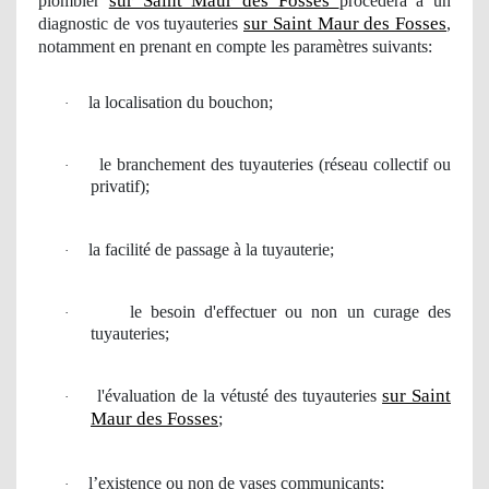
sur Saint Maur des Fosses
plombier
procèdera à
un
sur Saint Maur des Fosses
diagnostic
de vos
tuyauteries
,
notamment en prenant en compte les paramètres suivants:
la localisation du bouchon;
·
le branchement des tuyauteries (r
é
seau collectif
ou
·
privatif);
la facilit
é de passage
à
la tuyauterie;
·
le besoin
d'effectuer ou non un
curage
des
·
tuyauteries;
sur Saint
l'
é
valuation de la v
é
tust
é
des tuyauteries
·
Maur des Fosses
;
l’existence ou non de vases communicants;
·