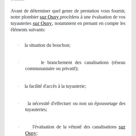
Avant de dé
terminer
quel
genre de prestation vous fournir,
sur Osny
notre
plombier
procèdera à une évaluation
de vos
sur Osny
tuyauteries
, notamment en prenant en compte les
éléments suivants:
la situation du bouchon;
·
le branchement des canalisations (r
é
seau
·
communautaire
ou privatif);
la facilit
é
d'acc
è
s
à
la tuyauterie;
·
la n
é
cessit
é
d'effectuer ou non un époussetage des
·
tuyauteries;
sur
l'
é
valuation de la v
é
tust
é
des canalisations
·
Osny
;