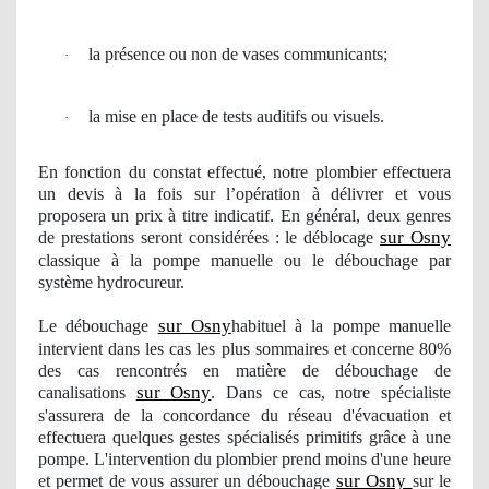
la pr
é
sence ou non de vases communicants;
·
la mise en place de tests auditifs ou visuels.
·
En fonction du constat effectué, notre
plombier
effectuera
un devis à la fois sur l’opération à délivrer et vous
proposera
un
prix à titre
indicatif
. En général, deux genres
sur Osny
de prestations seront considérées : le déblocage
classique à la pompe manuelle ou le débouchage par
système hydrocureur.
sur Osny
Le débouchage
habituel à la pompe manuelle
intervient dans les cas les plus sommaires et concerne 80%
des cas
rencontr
és en matière de débouchage de
sur Osny
canalisations
. Dans ce cas, notre spécialiste
s'assurera de la concordance du réseau d'é
vacuation
et
effectuera quelques gestes spécialisés primitifs grâce à une
pompe. L'intervention du
plombier
prend moins d'une heure
sur Osny
et permet de vous assurer
un d
ébouchage
sur le