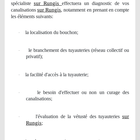
sur Rungis
spécialiste
effectuera
un diagnostic
de vos
sur Rungis
canalisations
, notamment en prenant en compte
les éléments suivants:
la localisation du bouchon;
·
le branchement des tuyauteries (r
é
seau collectif
ou
·
privatif);
la facilit
é
d'acc
è
s
à
la tuyauterie;
·
le besoin
d'effectuer ou non un
curage
des
·
canalisations;
sur
l'
é
valuation de la v
é
tust
é
des tuyauteries
·
Rungis
;