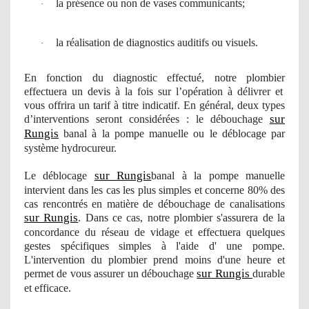
la pr
é
sence ou non de vases communicants;
·
la r
é
alisation de diagnostics auditifs ou visuels.
·
En fonction du diagnostic effectué, notre
plombier
effectuera un devis à la fois sur l’opération à délivrer et
vous offrira
un
tarif à titre
indicatif
. En général, deux types
sur
d’interventions seront considérées : le débouchage
Rungis
banal à la pompe manuelle ou le déblocage par
système hydrocureur.
sur Rungis
Le déblocage
banal à la pompe manuelle
intervient dans les cas les plus simples et concerne 80% des
cas
rencontr
és en matière de débouchage de canalisations
sur Rungis
. Dans ce cas, notre
plombier
s'assurera de la
concordance du réseau de vidage et effectuera quelques
gestes spécifiques simples à l'aide d' une pompe.
L'intervention du
plombier
prend moins d'une heure et
sur Rungis
permet de vous assurer
un d
ébouchage
durable
et efficace.