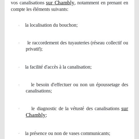
sur Chambly
vos
canalisations
, notamment en prenant en
compte les éléments suivants:
la localisation du bouchon;
·
le
raccordement
des tuyauteries (r
é
seau collectif
ou
·
privatif);
la facilit
é
d'acc
è
s
à
la canalisation;
·
le besoin
d'effectuer ou non un époussetage des
·
canalisations;
sur
le diagnostic de la v
é
tust
é
des canalisations
·
Chambly
;
la pr
é
sence ou non de vases communicants;
·