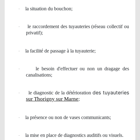
la situation du bouchon;
·
le
raccordement
des tuyauteries (r
é
seau collectif
ou
·
privatif);
la facilit
é de passage
à
la tuyauterie;
·
le besoin
d'effectuer ou non un dragage des
·
canalisations;
des tuyauteries
le diagnostic de la détérioration
·
sur Thorigny sur Marne
;
la pr
é
sence ou non de vases communicants;
·
la mise en place de diagnostics auditifs ou visuels.
·