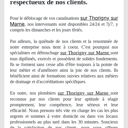
respectueux
de nos clients.
sur Thorigny sur
Pour le déblocage de vos canalisations
Marne
, nos
intervenants sont disponibles 24/24 et 7j/7, y
compris les dimanches et les jours férié
s.
Par ailleurs, la quiétude de nos clients et la renommée de
notre entreprise nous tient à coeur. C'est pourquoi
nos
sur Thorigny sur Marne
spécialistes en débouchage
sont
tous diplômés, exercés et
poss
èdent de solides fondements.
Ils se forment sans cesse afin d'être toujours à la pointe de
leur métier et d'amé
liorer
ainsi la joie de nos clients. Ils
bénéficient ainsi de formations suivies relatives aux métiers
de drainage et d'accréditations spécifiques.
sur Thorigny sur Marne
En outre, nos
plombiers
sont
reconnus par nos clients pour leur aptitude à réagir
promptement, leur compétence, leur sérieux et leur
efficacité. Nous prenons très vite en charge les cas les plus
urgents et sommes à votre domicile ou dans vos locaux
professionnels au plus tard dans les 30 minutes. Soucieux
de la satisfaction de nos clients, nous vous offrons