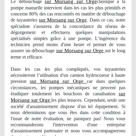
sur Morsang sur Orge
Le débouchage
classique à la
pompe manuelle intervient dans les cas les plus primitifs et
concerne 80% des cas
rencontr
és en matière de débouchage
sur Morsang sur Orge
de tuyauteries
. Dans ce cas, notre
spécialiste s'assurera de la concordance du réseau de
dégorgement et effectuera quelques manipulations
spécialisés simples grâce à une pompe. L’ingérence du
technicien prend moins d'une heure et permet de vous
sur Morsang sur Orge
assurer
un d
ébouchage
sur le long
terme et efficace.
Dans les cas les plus compliqués
, vos
tuyauteries
nécessiteront l’utilisation d'un camion hydrocureur à haute
sur Morsang sur Orge
pression
car dans quelques
circonstances, les pompes mécaniques ne peuvent pas
sur
éradiquer totalement les bouchons de canalisation
Morsang sur Orge
les plus tenaces. Cependant, seule une
société d'assainissement dispose d'un tel équipement. Si
nous dé
terminons
que vous êtes dans cette condition à
l'issue de notre évaluation, ne paniquez pas! Nous vous
recommanderons l'intervention d'une entreprise
d'assainissement partenaire et nous vous accompagnerons